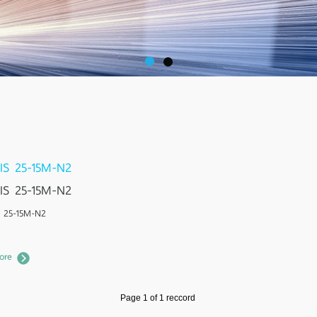
S 25-15M-N2
S 25-15M-N2
 25-15M-N2
ore
Page 1 of 1 reccord