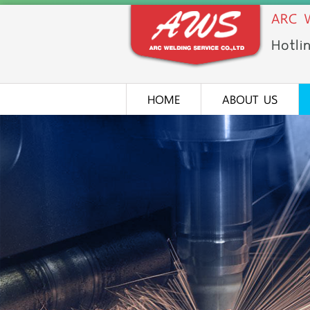
ARC W
Hotli
HOME
ABOUT US