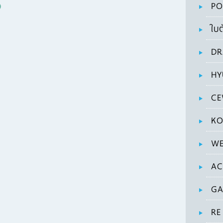
PO
ใบต
DR
HY
CE
KO
WE
AC
GA
RE