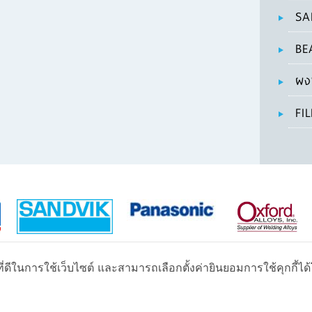
SA
BE
ผง
FI
่ดีในการใช้เว็บไซต์ และสามารถเลือกตั้งค่ายินยอมการใช้คุกกี้ได้โ
บริษัท อาร์ค เวลดิ้ง เซอร์วิส จำกัด
ยลาดพร้าว 93 (โชคชัย3) ถนนลาดพร้าว แขวงคลองเจ้าคุณสิงห์ เขตวังทองหลาง กรุงเท