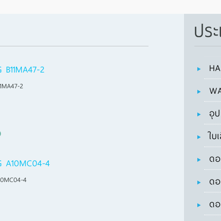
ประ
HA
 B11MA47-2
1MA47-2
WA
อุ
ใบเ
ดอ
G A10MC04-4
10MC04-4
ดอ
ดอ