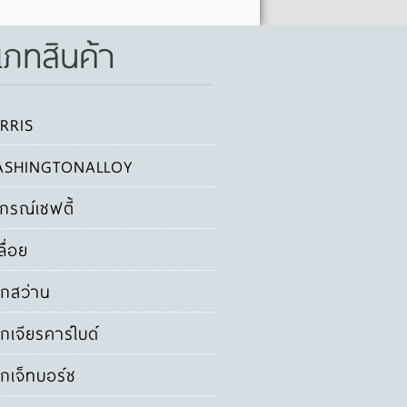
เภทสินค้า
RRIS
SHINGTONALLOY
ปกรณ์เซฟตี้
ลื่อย
กสว่าน
กเจียรคาร์ไบด์
กเจ็ทบอร์ช