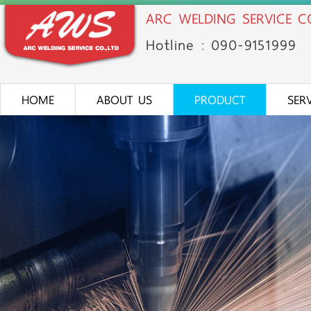
ARC WELDING SERVICE CO
Hotline : 090-91
51
999
HOME
ABOUT US
PRODUCT
SER