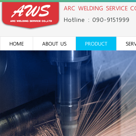
ARC WELDING SERVICE CO
Hotline : 090-91
51
999
HOME
ABOUT US
PRODUCT
SER