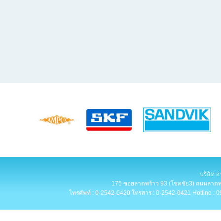
บริษัท อ
175 ซอยลาดพร้าว 93 (โชคชัย3) ถนนลาดพร
โทรศัพท์ : 0-2542-0420 โทรสาร : 0-2542-0421 Hotline : 