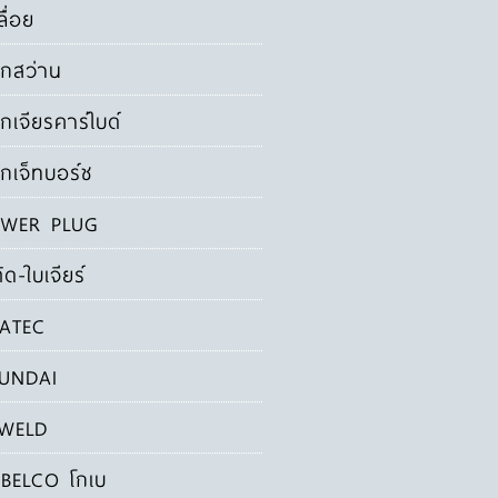
ลื่อย
กสว่าน
กเจียรคาร์ไบด์
กเจ็ทบอร์ช
WER PLUG
ัด-ใบเจียร์
ATEC
UNDAI
WELD
BELCO โกเบ