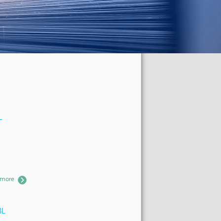
L
 more
8L