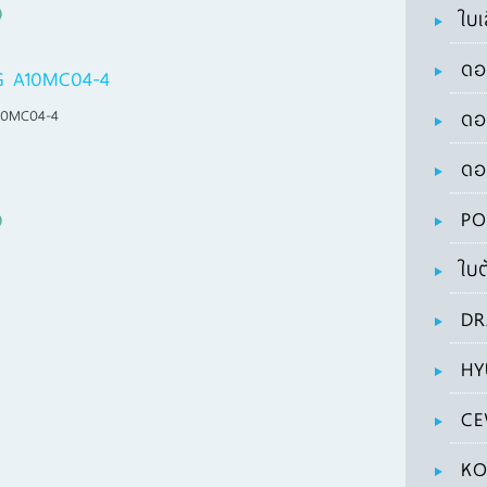
ใบเ
ดอ
G A10MC04-4
10MC04-4
ดอ
ดอ
PO
ใบต
DR
HY
CE
KO