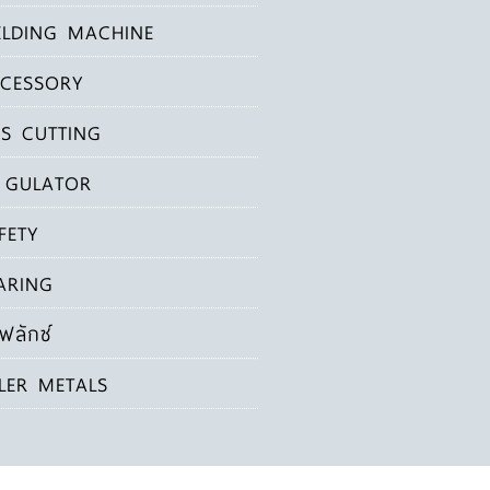
LDING MACHINE
CESSORY
S CUTTING
 GULATOR
FETY
ARING
ฟลักซ์
LLER METALS