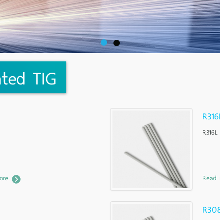
ated TIG
R316
R316L
ore
Read
R30