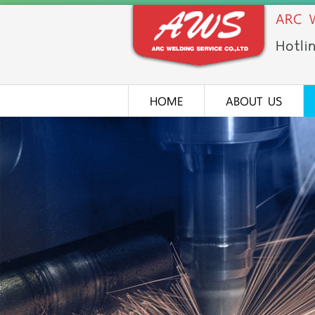
ARC W
Hotli
HOME
ABOUT US