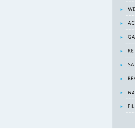
WE
AC
GA
RE
SA
BE
ผง
FI