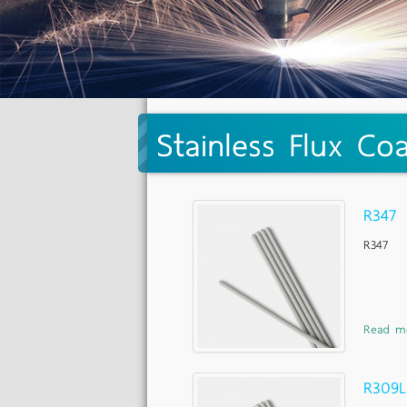
Stainless Flux Co
R347
R347
Read m
R309L