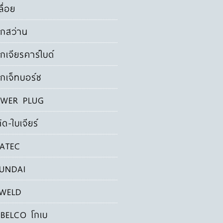
ลื่อย
กสว่าน
กเจียรคาร์ไบด์
กเจ็ทบอร์ช
WER PLUG
ัด-ใบเจียร์
ATEC
UNDAI
WELD
BELCO โกเบ