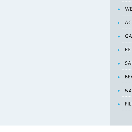
WE
AC
GA
RE
SA
BE
ผง
FI