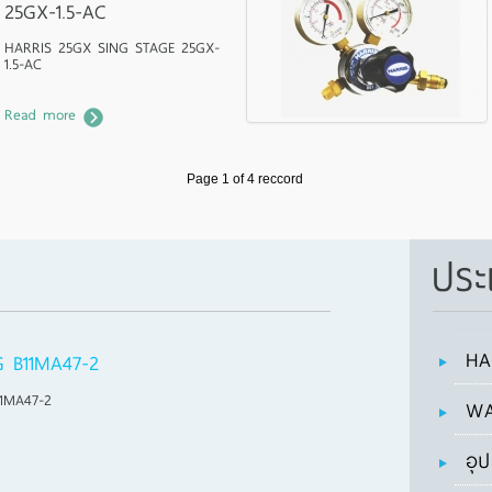
25GX-1.5-AC
HARRIS 25GX SING STAGE 25GX-
1.5-AC
Read more
Page 1 of 4 reccord
ประ
HA
 B11MA47-2
1MA47-2
WA
อุ