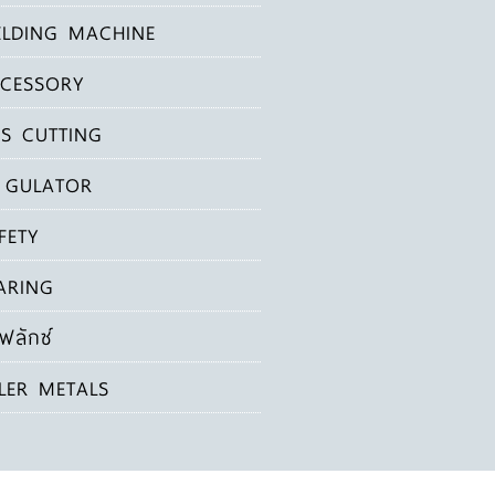
LDING MACHINE
CESSORY
S CUTTING
 GULATOR
FETY
ARING
ฟลักซ์
LLER METALS