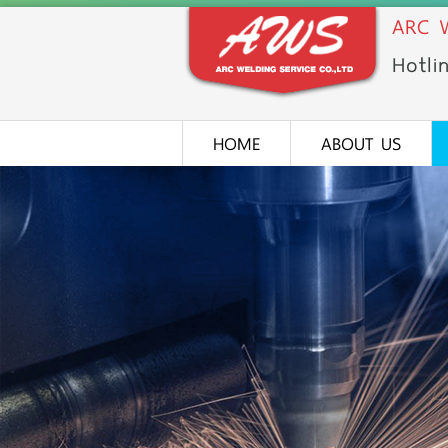
ARC W
Hotli
HOME
ABOUT US