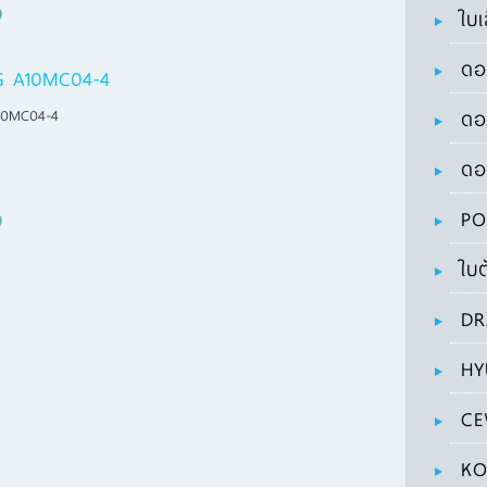
ใบเ
ดอ
G A10MC04-4
10MC04-4
ดอ
ดอ
PO
ใบต
DR
HY
CE
KO