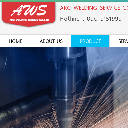
ARC WELDING SERVICE CO
Hotline : 090-91
51
999
HOME
ABOUT US
PRODUCT
SER