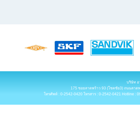
บริษัท อ
175 ซอยลาดพร้าว 93 (โชคชัย3) ถนนลาดพร
โทรศัพท์ : 0-2542-0420 โทรสาร : 0-2542-0421 Hotline : 