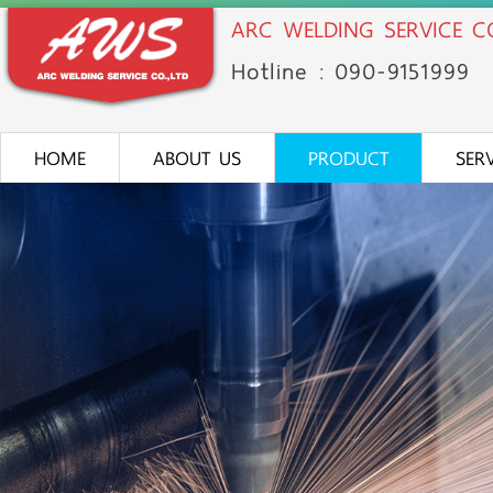
ARC WELDING SERVICE CO
Hotline : 090-91
51
999
HOME
ABOUT US
PRODUCT
SER