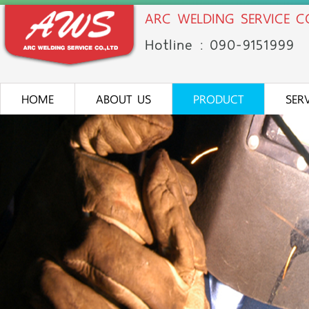
ARC WELDING SERVICE CO
Hotline : 090-91
51
999
HOME
ABOUT US
PRODUCT
SER