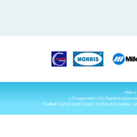
บริษัท อ
175 ซอยลาดพร้าว 93 (โชคชัย3) ถนนลาดพร
โทรศัพท์ : 0-2542-0420 โทรสาร : 0-2542-0421 Hotline : 